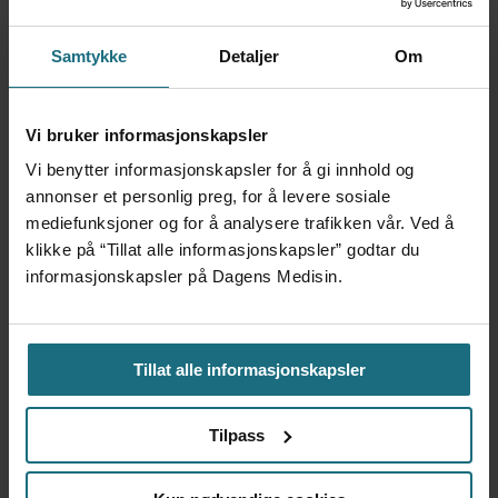
Samtykke
Detaljer
Om
Vi bruker informasjonskapsler
Kliniske studier kommer ikke
Vi benytter informasjonskapsler for å gi innhold og
annonser et personlig preg, for å levere sosiale
til land bare fordi de er gode på
mediefunksjoner og for å analysere trafikken vår. Ved å
klikke på “Tillat alle informasjonskapsler” godtar du
forskning
informasjonskapsler på Dagens Medisin.
Tillat alle informasjonskapsler
Tilpass