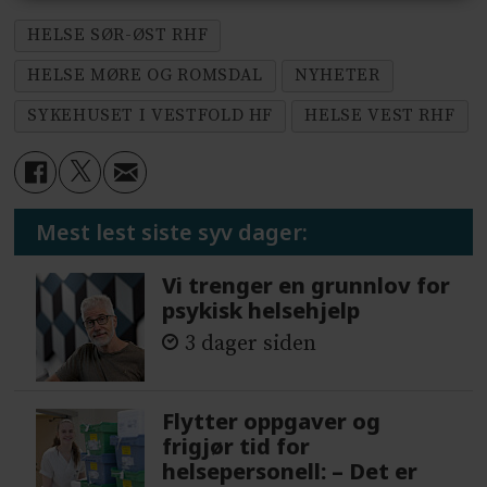
HELSE SØR-ØST RHF
HELSE MØRE OG ROMSDAL
NYHETER
SYKEHUSET I VESTFOLD HF
HELSE VEST RHF
Mest lest siste syv dager:
Vi trenger en grunnlov for
psykisk helsehjelp
3 dager siden
Flytter oppgaver og
frigjør tid for
helsepersonell: – Det er