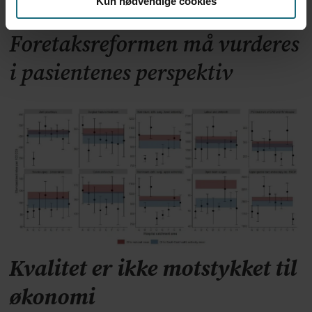
Kun nødvendige cookies
Foretaksreformen må vurderes
i pasientenes perspektiv
Kvalitet er ikke motstykket til
økonomi