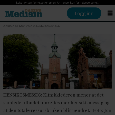
Lokalavisen for helsetjenesten. Annonser kun for helsepersonell.
Logg inn
ANNONSE KUN FOR HELSEPERSONELL
HENSIKTSMESSIG: Klinikklederen mener at det
samlede tilbudet innrettes mer hensiktsmessig og
at den totale ressursbruken blir uendret.
Foto: Jon