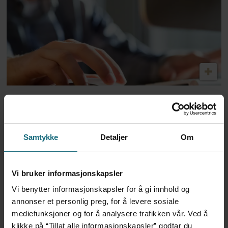
Dansk politi vil fengsle lege
for utskrivning av store
Samtykke
Detaljer
Om
mengder Ozempic
Vi bruker informasjonskapsler
Vi benytter informasjonskapsler for å gi innhold og
annonser et personlig preg, for å levere sosiale
mediefunksjoner og for å analysere trafikken vår. Ved å
klikke på “Tillat alle informasjonskapsler” godtar du