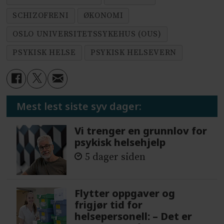
SCHIZOFRENI
ØKONOMI
OSLO UNIVERSITETSSYKEHUS (OUS)
PSYKISK HELSE
PSYKISK HELSEVERN
Mest lest siste syv dager:
Vi trenger en grunnlov for
psykisk helsehjelp
5 dager siden
Flytter oppgaver og
frigjør tid for
helsepersonell: – Det er