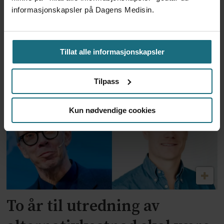
informasjonskapsler på Dagens Medisin.
Feilmedisinert i 18 år – får
Tillat alle informasjonskapsler
millionerstatning
Tilpass
Kun nødvendige cookies
To år til utredning av