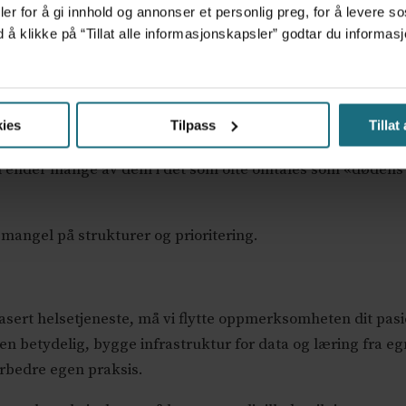
er for å gi innhold og annonser et personlig preg, for å levere s
d å klikke på “Tillat alle informasjonskapsler” godtar du inform
pp
tte gapet. Ett eksempel er Snow, en løsning for sykdomsover
sepersonell bedre beslutningsgrunnlag og legge til rette f
ies
Tilpass
Tillat
tilgjengeliggjøring av lokale data, kobling til populasjons
l ender mange av dem i det som ofte omtales som «dødens d
mangel på strukturer og prioritering.
ert helsetjeneste, må vi flytte oppmerksomheten dit pasie
n betydelig, bygge infrastruktur for data og læring fra egn
forbedre egen praksis.