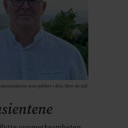
er menneskene som jobber i den. Men de må
asientene
i flytte oppmerksomheten