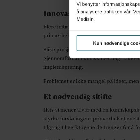
Vi benytter informasjonskapsl
å analysere trafikken vår. Ve
Innovasjon som stopper o
Medisin.
Flere initiativer har forsøkt å tette de
primærhelsetjenesten. Målet var å gi hel
Kun nødvendige cook
Slike prosjekter viser hva som er mulig: 
gjennomførbar i klinisk hverdag. Likeve
implementering.
Problemet er ikke mangel på ideer, men 
Et nødvendig skifte
Hvis vi mener alvor med en kunnskapsbas
styrke forskningen i primærhelsetjeneste
tilgang til verktøyene de trenger for å 