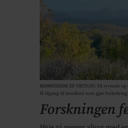
MENNESKENE ER VIKTIGST: Til syvende og s
få tilgang til innsikten som gjør forbedring
Forskningen fø
Hvis vi mener alvor med e