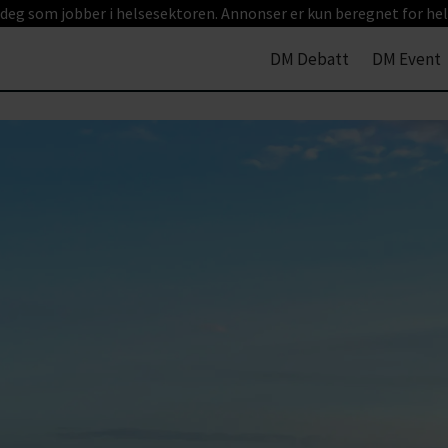
 deg som jobber i helsesektoren. Annonser er kun beregnet for hel
DM Debatt
DM Event