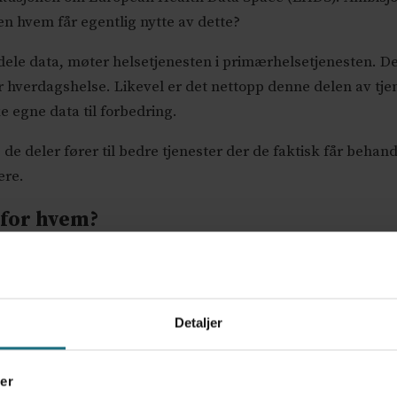
en hvem får egentlig nytte av dette?
 dele data, møter helsetjenesten i primærhelsetjenesten. D
 hverdagshelse. Likevel er det nettopp denne delen av tj
e egne data til forbedring.
e deler fører til bedre tjenester der de faktisk får behandl
ere.
 for hvem?
 tre ting: tilgang til egne lokale data, innsikt i data på po
 for kontinuerlig forbedring.
Detaljer
le disse komponentene.
nesten som møter flest pasienter, har dårligst forutsetning
er
 og kroniske lidelser – de som trenger helhetlig og koord