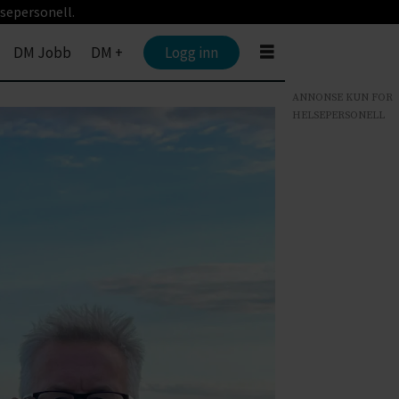
sepersonell.
DM Jobb
DM +
Logg inn
ANNONSE KUN FOR
HELSEPERSONELL