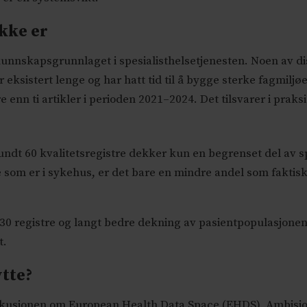
kke er
 kunnskapsgrunnlaget i spesialisthelsetjenesten. Noen av d
eksistert lenge og har hatt tid til å bygge sterke fagmiljø
e enn ti artikler i perioden 2021–2024. Det tilsvarer i prak
dt 60 kvalitetsregistre dekker kun en begrenset del av spe
 som er i sykehus, er det bare en mindre andel som faktis
0 registre og langt bedre dekning av pasientpopulasjonen
t.
tte?
iskusjonen om European Health Data Space (EHDS). Ambisjo