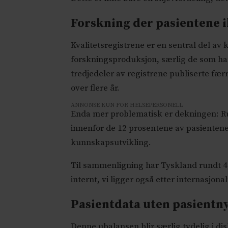
Forskning der pasientene i
Kvalitetsregistrene er en sentral del av
forskningsproduksjon, særlig de som har 
tredjedeler av registrene publiserte færr
over flere år.
ANNONSE KUN FOR HELSEPERSONELL
Enda mer problematisk er dekningen: Run
innenfor de 12 prosentene av pasientene
kunnskapsutvikling.
Til sammenligning har Tyskland rundt 43
internt, vi ligger også etter internasjonal
Pasientdata uten pasientny
Denne ubalansen blir særlig tydelig i d