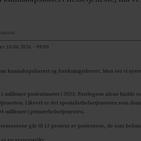
RSKNING
10.06.2026 - 09:00
ERT
om kunnskapsbasert og forskningsdrevet. Men ser vi system
,1 millioner pasientmøter i 2023. Fastlegene alene hadde ru
tjenesten. Likevel er det spesialisthelsetjenesten som dom
4 millioner i primærhelsetjenesten.
ressursene går til 12 prosent av pasientene, de som behan
t er en systemsvikt.