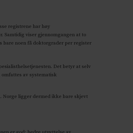
isse registrene har høy
er. Samtidig viser gjennomgangen at to
sis bare noen få doktorgrader per register
sialisthelsetjenesten. Det betyr at selv
k omfattes av systematisk
. Norge ligger dermed ikke bare skjevt
nen er god: bedre utnyttelse av