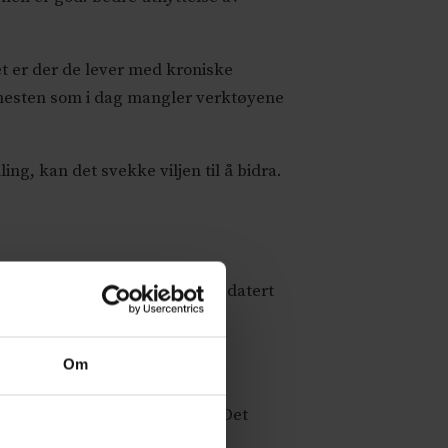
et er der de lever med kroniske
enesten som i dag mangler verktøyene
ing, kan det svekke viljen til å bidra.
pulasjonsnivå og tilgang til oppdatert
Om
er for å lære og utvikle seg. Det
inert oppfølging over tid.