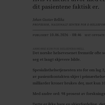
dit pasientene faktisk er.
Johan Gustav Bellika
PROFESSOR, NASJONALT SENTER FOR E-HELSEFO
10.06.2026 - 08:46
PUBLISERT
SIST OPPDAT
ANNONSE KUN FOR HELSEPERSONELL
Det norske helsevesenet fremstår ofte s
seg et langt skjevere bilde.
Spesialisthelsetjenesten sto for om lag 2
av pasientkontakten skjer i primærhelse
milliarder kroner brukes der, mot kun 10
Med andre ord: 98 prosent av forsknings
Dette er ikke bare en skjevfordeling, de