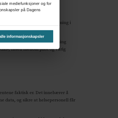
osiale mediefunksjoner og for
asjonskapsler på Dagens
våkning og praksisbasert forskning i
or en lærende praksis.
 alle informasjonskapsler
data og verktøy som gjør forskning
al»; fasen mellom pilot og varig
ntene faktisk er. Det innebærer å
e data, og sikre at helsepersonell får