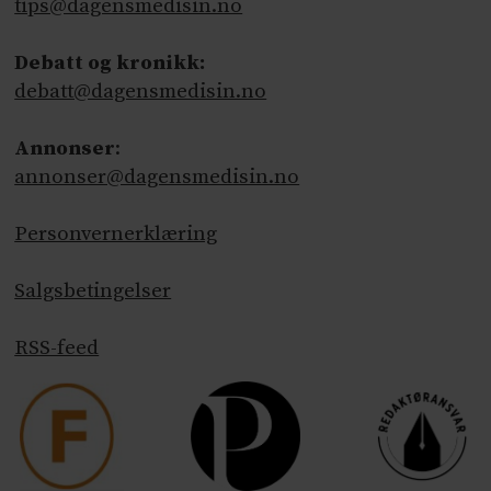
tips@dagensmedisin.no
Debatt og kronikk:
debatt@dagensmedisin.no
Annonser
:
annonser@dagensmedisin.no
Personvernerklæring
Salgsbetingelser
RSS-feed