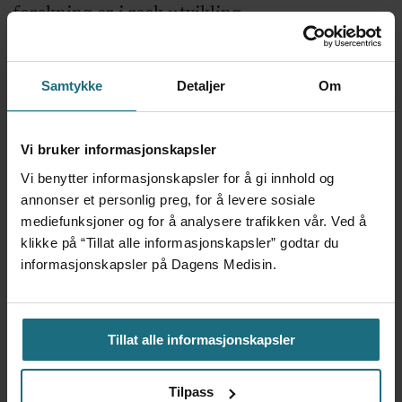
forskning er i rask utvikling.
ANNONSE KUN FOR HELSEPERSONELL
Baby og badevann
Samtykke
Detaljer
Om
For å sikre mest mulig nyttig forsking, er det
viktig å stille krav - både før og etter en
Vi bruker informasjonskapsler
studie. Nullfunn er viktige både i
Vi benytter informasjonskapsler for å gi innhold og
registerstudier og kliniske studier - og bør
annonser et personlig preg, for å levere sosiale
mediefunksjoner og for å analysere trafikken vår. Ved å
publiseres. Kravet til preregistrering og
klikke på “Tillat alle informasjonskapsler” godtar du
protokoll for registerstudier bør ikke være av
informasjonskapsler på Dagens Medisin.
den samme typen som for kliniske studier,
men tilpasses slik at man oppnår mest mulig
Tillat alle informasjonskapsler
nyttig kunnskap.
Tilpass