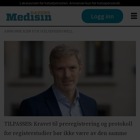
Lokalavisen for helsetjenesten. Annonser kun for helsepersonell.
Logg inn
ANNONSE KUN FOR HELSEPERSONELL
TILPASSES: Kravet til preregistrering og protokoll
for registerstudier bør ikke være av den samme