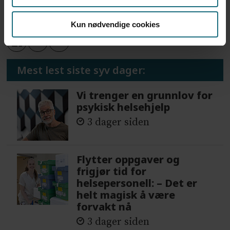
HELSEDATA
DEBATT
FORSKNING
Kun nødvendige cookies
Mest lest siste syv dager:
Vi trenger en grunnlov for
psykisk helsehjelp
3 dager siden
Flytter oppgaver og
frigjør tid for
helsepersonell: – Det er
helt magisk å være
forvakt nå
3 dager siden