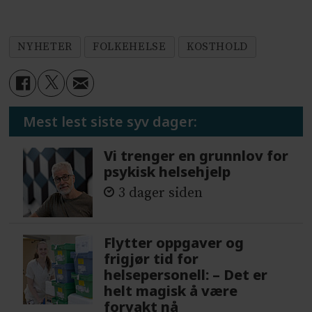
NYHETER
FOLKEHELSE
KOSTHOLD
Mest lest siste syv dager:
Vi trenger en grunnlov for
psykisk helsehjelp
3 dager siden
Flytter oppgaver og
frigjør tid for
helsepersonell: – Det er
helt magisk å være
forvakt nå