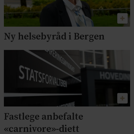
Ny helsebyråd i Bergen
Fastlege anbefalte
«carnivore»-diett