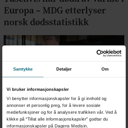
Europa – MDG etterlyser
norsk dødsstatistikk
Samtykke
Detaljer
Om
Vi bruker informasjonskapsler
Ledende kreftlege i
Vi benytter informasjonskapsler for å gi innhold og
annonser et personlig preg, for å levere sosiale
Storbritannia begeistret for
mediefunksjoner og for å analysere trafikken vår. Ved å
klikke på “Tillat alle informasjonskapsler” godtar du
ny norsk celleterapi
informasjonskapsler på Dagens Medisin.