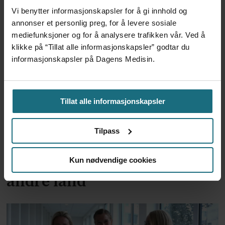
Vi benytter informasjonskapsler for å gi innhold og
annonser et personlig preg, for å levere sosiale
mediefunksjoner og for å analysere trafikken vår. Ved å
klikke på “Tillat alle informasjonskapsler” godtar du
informasjonskapsler på Dagens Medisin.
Tillat alle informasjonskapsler
Ingen planer om å revidere
Tilpass
omdiskutert retningslinje –
nå må direktoratet se til
Kun nødvendige cookies
andre land