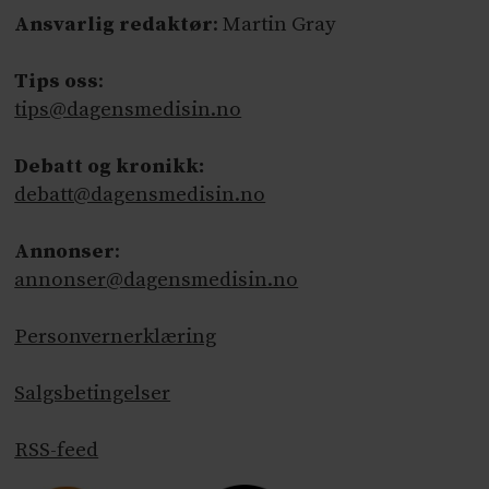
Ansvarlig redaktør
: Martin Gray
Tips oss
:
tips@dagensmedisin.no
Debatt og kronikk:
debatt@dagensmedisin.no
Annonser
:
annonser@dagensmedisin.no
Personvernerklæring
Salgsbetingelser
RSS-feed