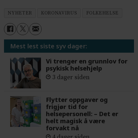
NYHETER
KORONAVIRUS
FOLKEHELSE
Mest lest siste syv dager:
Vi trenger en grunnlov for
psykisk helsehjelp
3 dager siden
Flytter oppgaver og
frigjør tid for
helsepersonell: – Det er
helt magisk å være
forvakt nå
4 dager siden