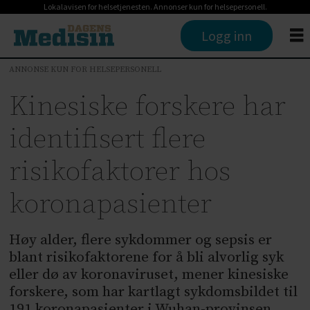
Lokalavisen for helsetjenesten. Annonser kun for helsepersonell.
Logg inn
ANNONSE KUN FOR HELSEPERSONELL
Kinesiske forskere har
identifisert flere
risikofaktorer hos
koronapasienter
Høy alder, flere sykdommer og sepsis er
blant risikofaktorene for å bli alvorlig syk
eller dø av koronaviruset, mener kinesiske
forskere, som har kartlagt sykdomsbildet til
191 koronapasienter i Wuhan-provinsen.