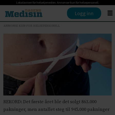
Lokalavisen for helsetjenesten. Annonser kun for helsepersonell.
Logg inn
ANNONSE KUN FOR HELSEPERSONELL
REKORD: Det første året ble det solgt 863.000
pakninger, men antallet steg til 945.000 pakninger