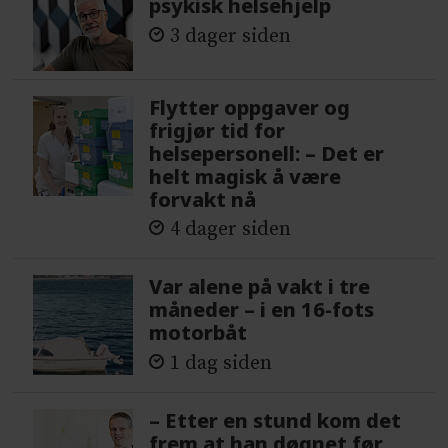
psykisk helsehjelp
3 dager siden
Flytter oppgaver og
frigjør tid for
helsepersonell: – Det er
helt magisk å være
forvakt nå
4 dager siden
Var alene på vakt i tre
måneder – i en 16-fots
motorbåt
1 dag siden
– Etter en stund kom det
frem at han døgnet før