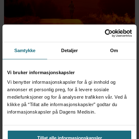
Tusenvis har dødd av varme i
Samtykke
Detaljer
Om
Europa – MDG etterlyser
norsk dødsstatistikk
Vi bruker informasjonskapsler
Vi benytter informasjonskapsler for å gi innhold og
annonser et personlig preg, for å levere sosiale
mediefunksjoner og for å analysere trafikken vår. Ved å
klikke på “Tillat alle informasjonskapsler” godtar du
informasjonskapsler på Dagens Medisin.
Tillat alle informasjonskapsler