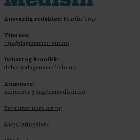
Ansvarlig redaktør
: Martin Gray
Tips oss
:
tips@dagensmedisin.no
Debatt og kronikk:
debatt@dagensmedisin.no
Annonser
:
annonser@dagensmedisin.no
Personvernerklæring
Salgsbetingelser