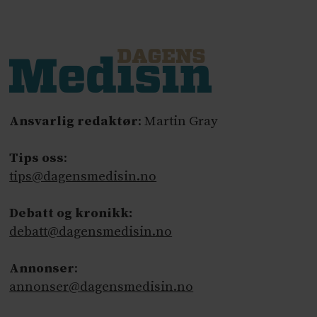
Ansvarlig redaktør
: Martin Gray
Tips oss
:
tips@dagensmedisin.no
Debatt og kronikk:
debatt@dagensmedisin.no
Annonser
:
annonser@dagensmedisin.no