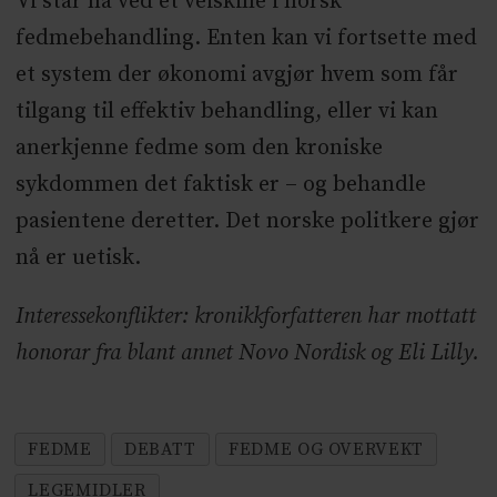
Vi står nå ved et veiskille i norsk
fedmebehandling. Enten kan vi fortsette med
et system der økonomi avgjør hvem som får
tilgang til effektiv behandling, eller vi kan
anerkjenne fedme som den kroniske
sykdommen det faktisk er – og behandle
pasientene deretter. Det norske politkere gjør
nå er uetisk.
Interessekonflikter: kronikkforfatteren har mottatt
honorar fra blant annet Novo Nordisk og Eli Lilly.
FEDME
DEBATT
FEDME OG OVERVEKT
LEGEMIDLER