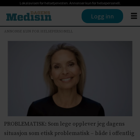
Lokalavisen for helsetjenesten. Annonser kun for helsepersonell.
Logg inn
ANNONSE KUN FOR HELSEPERSONELL
PROBLEMATISK: Som lege opplever jeg dagens
situasjon som etisk problematisk – både i offentlig