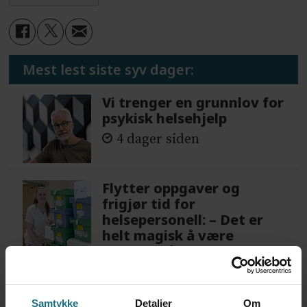
Mest lest siste syv dager:
Vi trenger en grunnlov for
psykisk helsehjelp
4 dager siden
Flytter oppgaver og
frigjør tid for
helsepersonell: – Det er
helt magisk å være
forvakt nå
4 dager siden
Samtykke
Detaljer
Om