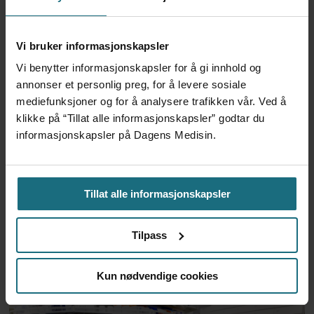
Var alene på vakt i tre
måneder – i en 16-fots
motorbåt
Vi bruker informasjonskapsler
2 dager siden
Vi benytter informasjonskapsler for å gi innhold og
annonser et personlig preg, for å levere sosiale
– Etter en stund kom det
mediefunksjoner og for å analysere trafikken vår. Ved å
frem at han døgnet før
klikke på “Tillat alle informasjonskapsler” godtar du
hadde drukket 25 vodka
informasjonskapsler på Dagens Medisin.
Red Bull
3 dager siden
Tillat alle informasjonskapsler
Mistanken var ikke et
forskningsfunn
Tilpass
7 dager siden
Kun nødvendige cookies