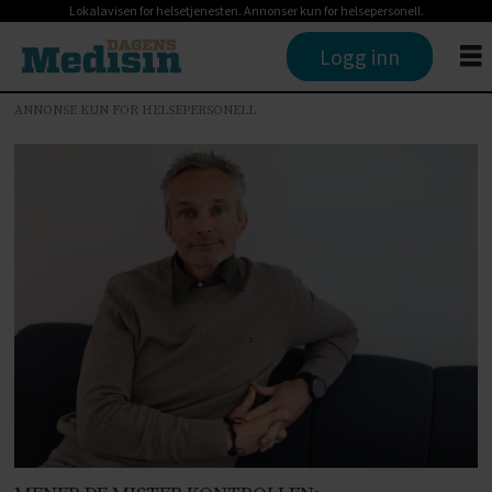
Lokalavisen for helsetjenesten. Annonser kun for helsepersonell.
Logg inn
ANNONSE KUN FOR HELSEPERSONELL