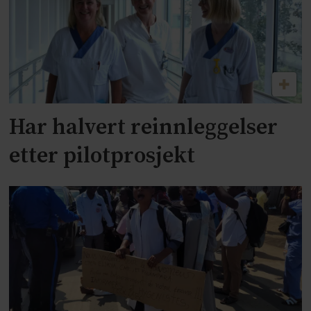
Har halvert reinnleggelser
etter pilotprosjekt