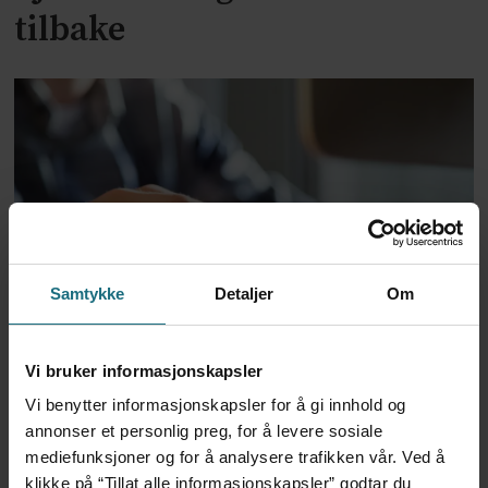
tilbake
Samtykke
Detaljer
Om
Dansk politi vil fengsle lege
for utskrivning av store
Vi bruker informasjonskapsler
mengder Ozempic
Vi benytter informasjonskapsler for å gi innhold og
annonser et personlig preg, for å levere sosiale
mediefunksjoner og for å analysere trafikken vår. Ved å
klikke på “Tillat alle informasjonskapsler” godtar du