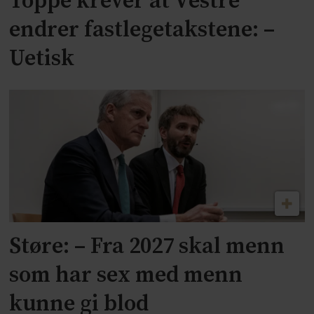
Toppe krever at Vestre
endrer fastlegetakstene: –
Uetisk
Støre: – Fra 2027 skal menn
som har sex med menn
kunne gi blod