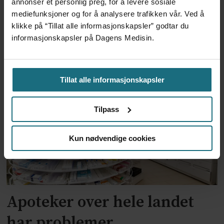
4 dager siden
annonser et personlig preg, for å levere sosiale
mediefunksjoner og for å analysere trafikken vår. Ved å
klikke på “Tillat alle informasjonskapsler” godtar du
Feilmedisinert i 18 år – får
informasjonskapsler på Dagens Medisin.
millionerstatning
2 dager siden
Tillat alle informasjonskapsler
Tilpass
Kun nødvendige cookies
Apoteker over hele landet
har problemer