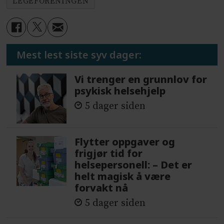
LEGEFORENINGEN
Mest lest siste syv dager:
Vi trenger en grunnlov for
psykisk helsehjelp
5 dager siden
Flytter oppgaver og
frigjør tid for
helsepersonell: – Det er
helt magisk å være
forvakt nå
5 dager siden