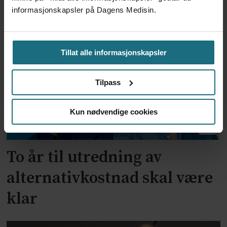
Feilmedisinert i 18 år – får
informasjonskapsler på Dagens Medisin.
millionerstatning
Tillat alle informasjonskapsler
Tilpass
Kun nødvendige cookies
To år til utredning av
alternativkostnad skal være
klar