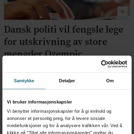
Dansk politi vil fengsle lege
for utskrivning av store
mengder Ozempic
Samtykke
Detaljer
Om
Vi bruker informasjonskapsler
Vi benytter informasjonskapsler for å gi innhold og
annonser et personlig preg, for å levere sosiale
mediefunksjoner og for å analysere trafikken vår. Ved å
klikke på “Tillat alle informasjonskapsler” godtar du