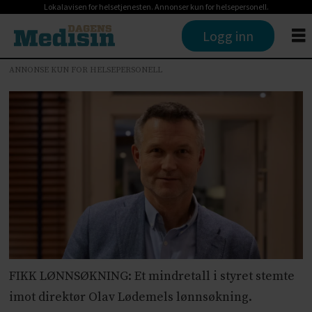
Lokalavisen for helsetjenesten. Annonser kun for helsepersonell.
Logg inn
ANNONSE KUN FOR HELSEPERSONELL
FIKK LØNNSØKNING: Et mindretall i styret stemte
imot direktør Olav Lødemels lønnsøkning.