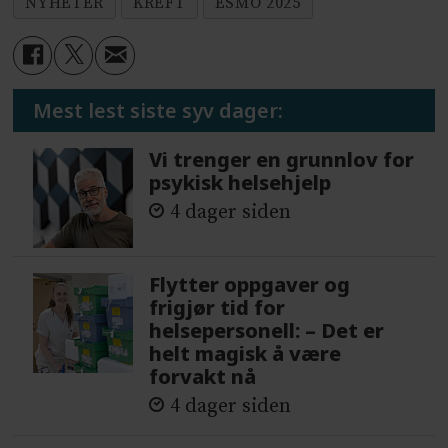
NYHETER
KREFT
ESMO 2025
Mest lest siste syv dager:
Vi trenger en grunnlov for
psykisk helsehjelp
4 dager siden
Flytter oppgaver og
frigjør tid for
helsepersonell: – Det er
helt magisk å være
forvakt nå
4 dager siden