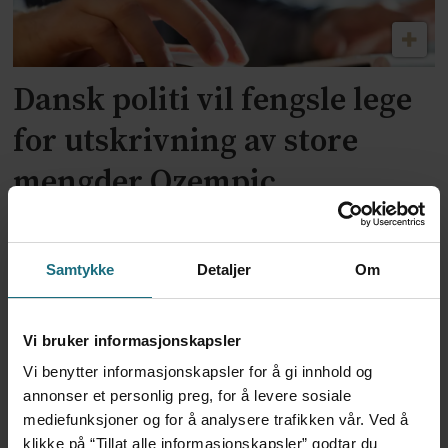
Dansk politi vil fengsle lege
for utskrivning av store
mengder Ozempic
Samtykke
Detaljer
Om
Vi bruker informasjonskapsler
Vi benytter informasjonskapsler for å gi innhold og
annonser et personlig preg, for å levere sosiale
mediefunksjoner og for å analysere trafikken vår. Ved å
klikke på “Tillat alle informasjonskapsler” godtar du