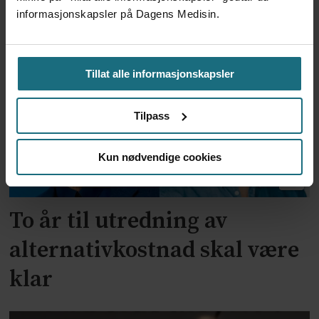
Feilmedisinert i 18 år – får
informasjonskapsler på Dagens Medisin.
millionerstatning
Tillat alle informasjonskapsler
Tilpass
Kun nødvendige cookies
To år til utredning av
alternativkostnad skal være
klar