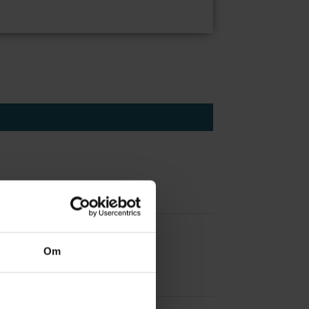
 å være forvakt nå
Om