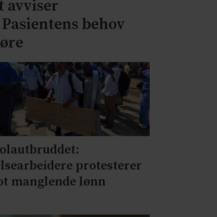
 avviser
– Pasientens behov
jøre
olautbruddet:
lsearbeidere protesterer
t manglende lønn