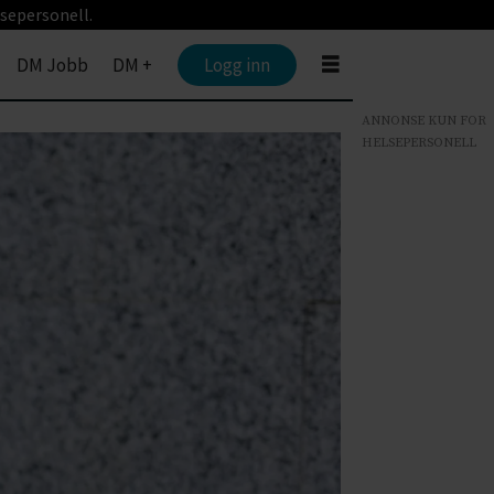
sepersonell.
DM Jobb
DM +
Logg inn
ANNONSE KUN FOR
HELSEPERSONELL