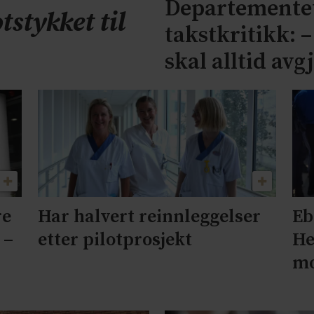
Departementet
tstykket til
takstkritikk: 
skal alltid avg
re
Har halvert reinnleggelser
Eb
 –
etter pilotprosjekt
He
mo