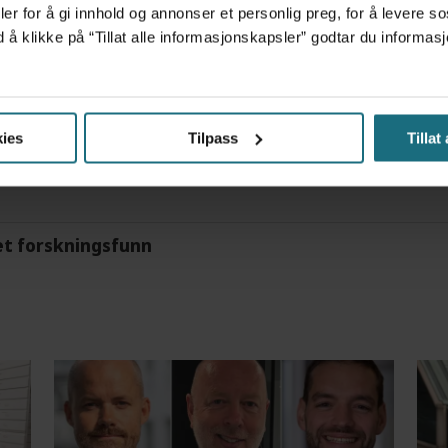
tre måneder – i en 16-fots motorbåt
er for å gi innhold og annonser et personlig preg, for å levere s
d å klikke på “Tillat alle informasjonskapsler” godtar du inform
m det frem at han døgnet før hadde drukket 25 vodk
ies
Tilpass
Tillat
et forskningsfunn