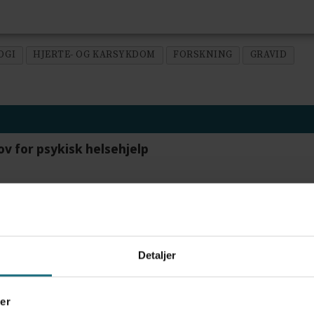
OGI
HJERTE- OG KARSYKDOM
FORSKNING
GRAVID
ov for psykisk helsehjelp
frigjør tid for helsepersonell: – Det er helt magisk
Detaljer
er