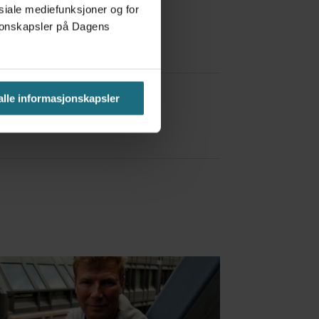
osiale mediefunksjoner og for
asjonskapsler på Dagens
a Red Bull
 alle informasjonskapsler