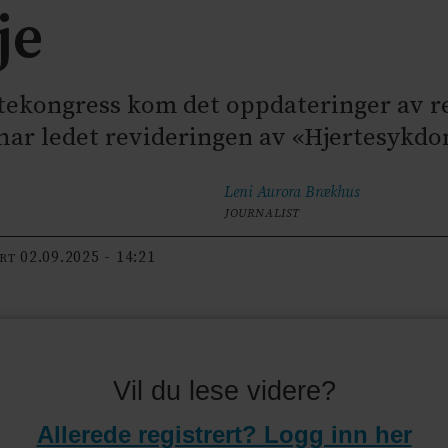
nje
ekongress kom det oppdateringer av retn
ar ledet revideringen av «Hjertesykdom
Leni Aurora
Brækhus
JOURNALIST
02.09.2025 - 14:21
ERT
Vil du lese videre?
Allerede registrert? Logg inn her