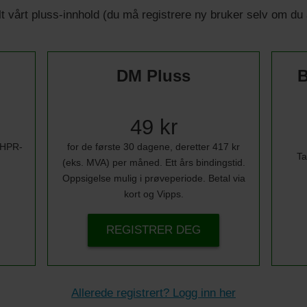
 alt vårt pluss-innhold (du må registrere ny bruker selv om d
DM Pluss
B
49 kr
i HPR-
for de første 30 dagene, deretter 417 kr
Ta
(eks. MVA) per måned. Ett års bindingstid.
Oppsigelse mulig i prøveperiode. Betal via
kort og Vipps.
REGISTRER DEG
Allerede registrert? Logg inn her