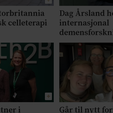
Storbritannia
Dag Årsland h
sk celleterapi
internasjonal
demensforskn
tner i
Går til nytt f