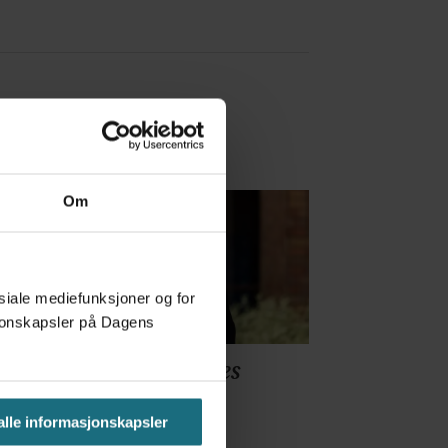
Om
osiale mediefunksjoner og for
asjonskapsler på Dagens
storien om fastlegenes
sistilskudd
 alle informasjonskapsler