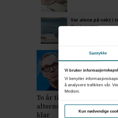
Var alene på vakt i 
1 dag siden
Samtykke
Vi bruker informasjonskapsl
Vi benytter informasjonskapsl
å analysere trafikken vår. Ve
Medisin.
To år til utredning av
alternativkostnad skal v
Kun nødvendige cook
klar