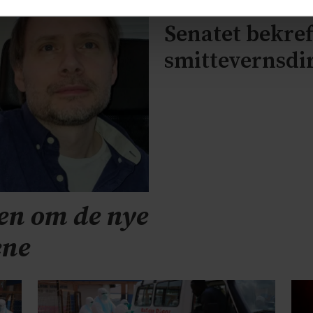
Senatet bekre
smittevernsdi
en om de nye
ene