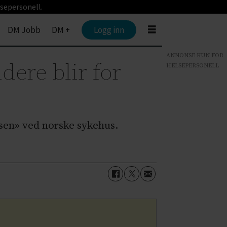
sepersonell.
DM Jobb
DM +
Logg inn
ANNONSE KUN FOR
dere blir for
HELSEPERSONELL
isen» ved norske sykehus.