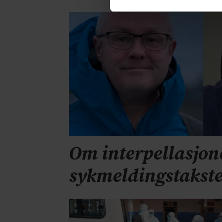
Om interpellasjon
sykmeldingstakst