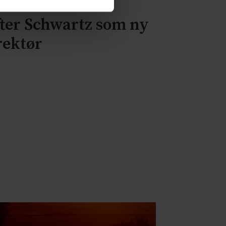
fter Schwartz som ny
rektør