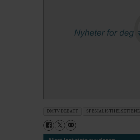
DMTV DEBATT
SPESIALISTHELSETJEN