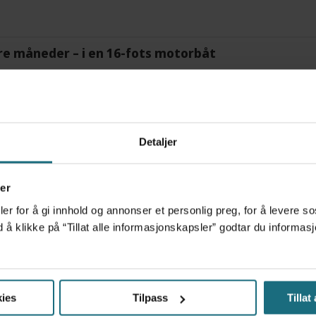
tre måneder – i en 16-fots motorbåt
Detaljer
er
er for å gi innhold og annonser et personlig preg, for å levere s
d å klikke på “Tillat alle informasjonskapsler” godtar du inform
Voldshendelser på jobb:
Hi
ære
Helse- og sosialtjenestene
ba
ies
Tilpass
Tillat
rammes oftest