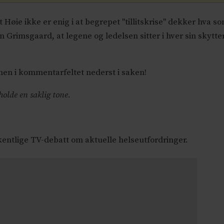
ie ikke er enig i at begrepet "tillitskrise" dekker hva so
an Grimsgaard, at legene og ledelsen sitter i hver sin skytte
onen i kommentarfeltet nederst i saken!
 holde en saklig tone.
ntlige TV-debatt om aktuelle helseutfordringer.