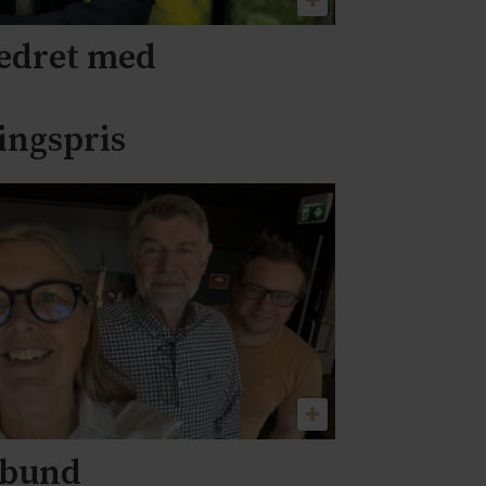
edret med
ingspris
orbund