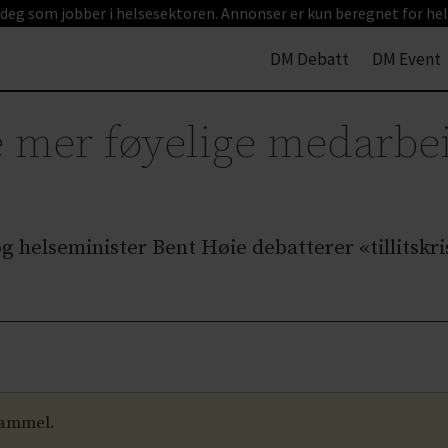
 deg som jobber i helsesektoren. Annonser er kun beregnet for hel
DM Debatt
DM Event
e mer føyelige medarbei
 helseminister Bent Høie debatterer «tillitskr
gammel.