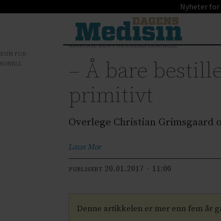
Nyheter for
ANNONSE KUN FOR HELSEPERSONELL
 KUN FOR
– Å bare bestill
SONELL
primitivt
Overlege Christian Grimsgaard og
Lasse
Moe
20.01.2017 - 11:00
PUBLISERT
Denne artikkelen er mer enn fem år 