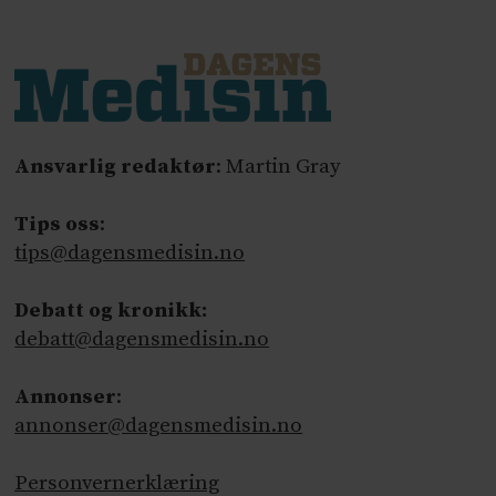
Ansvarlig redaktør
: Martin Gray
Tips oss
:
tips@dagensmedisin.no
Debatt og kronikk:
debatt@dagensmedisin.no
Annonser
:
annonser@dagensmedisin.no
Personvernerklæring