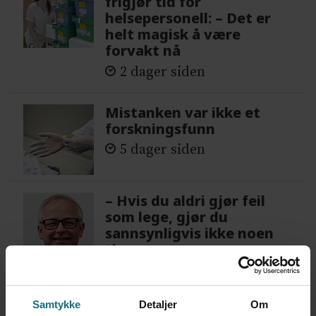
frigjør tid for
helsepersonell: – Det er
helt magisk å være
forvakt nå
2 dager siden
Mistanken var ikke et
forskningsfunn
5 dager siden
– Hvis du aldri gjør feil
som lege, gjør du
sannsynligvis ikke noen
ting
6 dager siden
Samtykke
Detaljer
Om