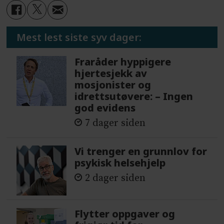
Mest lest siste syv dager:
Fraråder hyppigere
hjertesjekk av
mosjonister og
idrettsutøvere: – Ingen
god evidens
7 dager siden
Vi trenger en grunnlov for
psykisk helsehjelp
2 dager siden
Flytter oppgaver og