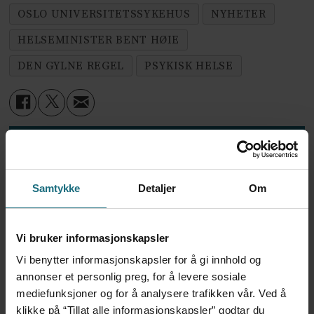
OSLO UNIVERSITETSSYKEHUS
NYHETER
HELSEMINISTER BENT HØIE
DEN GYLNE REGEL
PSYKISK HELSE
Mest lest siste syv dager:
Vi trenger en grunnlov for
psykisk helsehjelp
Samtykke
Detaljer
Om
6 dager siden
Vi bruker informasjonskapsler
Flytter oppgaver og
Vi benytter informasjonskapsler for å gi innhold og
frigjør tid for
annonser et personlig preg, for å levere sosiale
helsepersonell: – Det er
mediefunksjoner og for å analysere trafikken vår. Ved å
helt magisk å være
klikke på “Tillat alle informasjonskapsler” godtar du