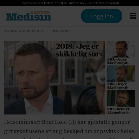
Lokalavisen for helsetjenesten. Annonser kun for helsepersonell.
Logg inn
ANNONSE KUN FOR HELSEPERSONELL
Helseminister Bent Høie (H) har gjentatte ganger
gitt sykehusene streng beskjed om at psykisk helse