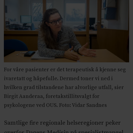
For våre pasienter er det terapeutisk å kjenne seg
ivaretatt og håpefulle. Dermed toner vi ned i
hvilken grad tilstandene har alvorlige utfall, sier
Birgit Aanderaa, foretakstillitsvalgt for
psykologene ved OUS. Foto: Vidar Sandnes
Samtlige fire regionale helseregioner peker
overfor Dagens Medisin på spesialistmangel