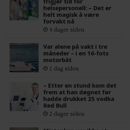
frigjør tid for
helsepersonell: – Det er
helt magisk å være
forvakt nå
4 dager siden
Var alene på vakt i tre
måneder – i en 16-fots
motorbåt
1 dag siden
– Etter en stund kom det
frem at han døgnet før
hadde drukket 25 vodka
Red Bull
2 dager siden