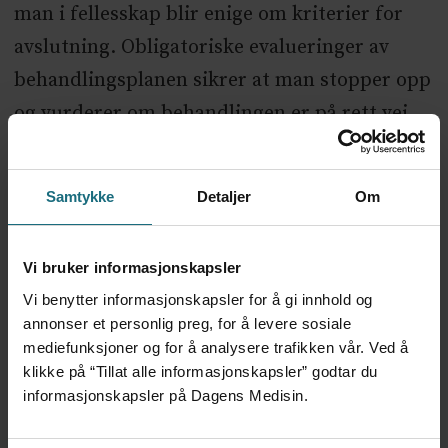
man i fellesskap blir enige om kriterier for
avslutning. Obligatoriske evalueringer av
behandlingsplanen sikrer at man stopper opp
og vurderer om behandlingen er på rett vei
eller om man må endre kurs – å endre
behandlingstilnærmingen.
Samtykke
Detaljer
Om
Systematisk bruk av behandlingsplaner
hjelper oss til bedre struktur, målrettethet og
Vi bruker informasjonskapsler
avslutningskriterier. Vi har dermed et godt
Vi benytter informasjonskapsler for å gi innhold og
annonser et personlig preg, for å levere sosiale
grunnlag for å implementere pakkeforløp i
mediefunksjoner og for å analysere trafikken vår. Ved å
2019.
klikke på “Tillat alle informasjonskapsler” godtar du
informasjonskapsler på Dagens Medisin.
Ingen oppgitte interessekonflikter