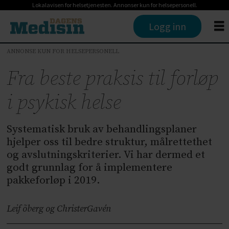
Lokalavisen for helsetjenesten. Annonser kun for helsepersonell.
Logg inn
ANNONSE KUN FOR HELSEPERSONELL
Fra beste praksis til forløp
i psykisk helse
Systematisk bruk av behandlingsplaner
hjelper oss til bedre struktur, målrettethet
og avslutningskriterier. Vi har dermed et
godt grunnlag for å implementere
pakkeforløp i 2019.
Leif õberg og Christer
Gavén