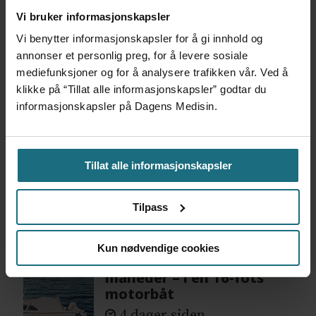
Mest lest siste syv dager:
Vi bruker informasjonskapsler
Vi benytter informasjonskapsler for å gi innhold og
Vi trenger en grunnlov for
annonser et personlig preg, for å levere sosiale
psykisk helsehjelp
mediefunksjoner og for å analysere trafikken vår. Ved å
6 dager siden
klikke på “Tillat alle informasjonskapsler” godtar du
informasjonskapsler på Dagens Medisin.
Flytter oppgaver og
frigjør tid for
helsepersonell: – Det er
Tillat alle informasjonskapsler
helt magisk å være
forvakt nå
Tilpass
6 dager siden
Kun nødvendige cookies
Var alene på vakt i tre
måneder – i en 16-fots
motorbåt
4 dager siden