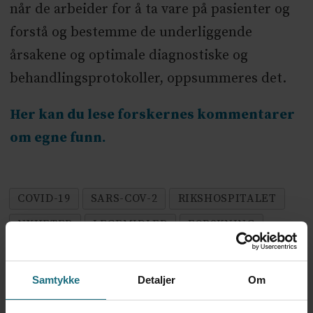
når de arbeider for å ta vare på pasienter og
forstå og bestemme de underliggende
årsakene og optimale diagnostiske og
behandlingsprotokoller, oppsummeres det.
Her kan du lese forskernes kommentarer
om egne funn.
COVID-19
SARS-COV-2
RIKSHOSPITALET
NYHETER
LEGEMIDLER
FORSKNING
VAKSINE
Samtykke
Detaljer
Om