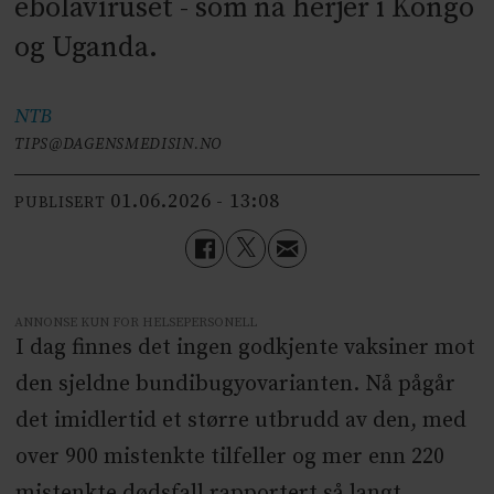
ebolaviruset - som nå herjer i Kongo
og Uganda.
NTB
TIPS@DAGENSMEDISIN.NO
01.06.2026 - 13:08
PUBLISERT
ANNONSE KUN FOR HELSEPERSONELL
I dag finnes det ingen godkjente vaksiner mot
den sjeldne bundibugyovarianten. Nå pågår
det imidlertid et større utbrudd av den, med
over 900 mistenkte tilfeller og mer enn 220
mistenkte dødsfall rapportert så langt.