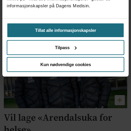
OUS har bidratt til
informasjonskapsler på Dagens Medisin.
videreutvikling av ny robot
og dobler antallet
Tillat alle informasjonskapsler
epilepsioperasjoner
Tilpass
Kun nødvendige cookies
Vil lage «Arendalsuka for
helse»