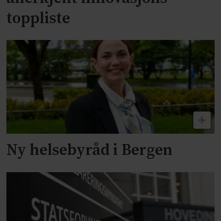
toppliste
Ny helsebyråd i Bergen