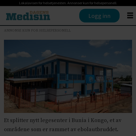
Lokalavisen for helsetjenesten. Annonser kun for helsepersonell.
Logg inn
ANNONSE KUN FOR HELSEPERSONELL
Et splitter nytt legesenter i Bunia i Kongo, et av
områdene som er rammet av ebolautbruddet.