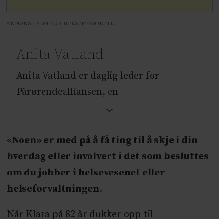
ANNONSE KUN FOR HELSEPERSONELL
Anita Vatland
Anita Vatland er daglig leder for
Pårørendealliansen, en
paraplyorganisasjon for
pårørendeområdet uansett diagnose eller
«
Noen» er med på å få ting til å skje i din
tilstand til den eller de man er pårørende
hverdag eller involvert i det som besluttes
for. Vatland har lang erfaring fra arbeid
om du jobber i helsevesenet eller
med helsesektoren og har bakgrunn som
helseforvaltningen
.
siviløkonom.
Når Klara på 82 år dukker opp til