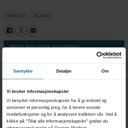
DEBATT
BLOGG
Mest lest siste syv dager:
Vi trenger en grunnlov for
psykisk helsehjelp
Samtykke
Detaljer
Om
5 dager siden
Vi bruker informasjonskapsler
Flytter oppgaver og
Vi benytter informasjonskapsler for å gi innhold og
frigjør tid for
annonser et personlig preg, for å levere sosiale
helsepersonell: – Det er
mediefunksjoner og for å analysere trafikken vår. Ved å
helt magisk å være
klikke på “Tillat alle informasjonskapsler” godtar du
forvakt nå
informasjonskapsler på Dagens Medisin.