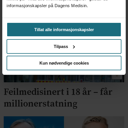
for utskrivning av store
informasjonskapsler på Dagens Medisin.
mengder Ozempic
Tillat alle informasjonskapsler
Tilpass
Kun nødvendige cookies
Feilmedisinert i 18 år – får
millionerstatning