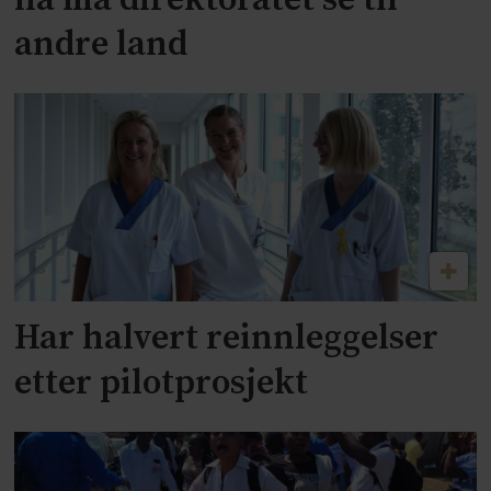
nå må direktoratet se til
andre land
Har halvert reinnleggelser
etter pilotprosjekt