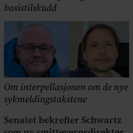
basistilskudd
Om interpellasjonen om de nye
sykmeldingstakstene
Senatet bekrefter Schwartz
som ny smittevernsdirektør