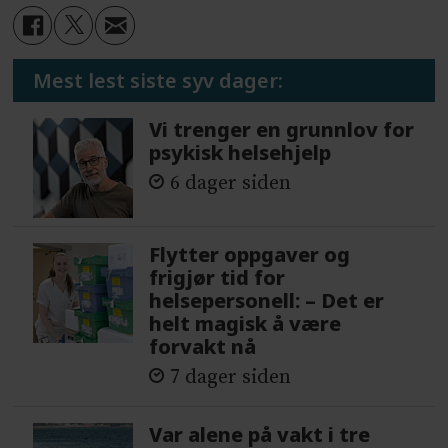
Mest lest siste syv dager:
Vi trenger en grunnlov for
psykisk helsehjelp
6 dager siden
Flytter oppgaver og
frigjør tid for
helsepersonell: – Det er
helt magisk å være
forvakt nå
7 dager siden
Var alene på vakt i tre