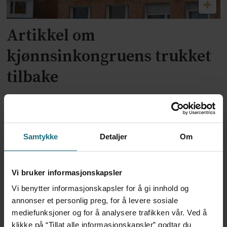
Artikkel om
kjønnsinkongruens trukket
tilbake
Samtykke
Detaljer
Om
Vi bruker informasjonskapsler
Vi benytter informasjonskapsler for å gi innhold og
annonser et personlig preg, for å levere sosiale
Dansk politi vil fengsle lege
mediefunksjoner og for å analysere trafikken vår. Ved å
klikke på “Tillat alle informasjonskapsler” godtar du