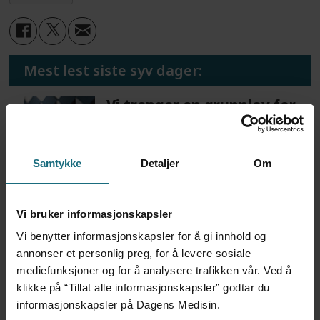
Mest lest siste syv dager:
Vi trenger en grunnlov for
psykisk helsehjelp
2 dager siden
Samtykke
Detaljer
Om
Flytter oppgaver og
frigjør tid for
Vi bruker informasjonskapsler
helsepersonell: – Det er
Vi benytter informasjonskapsler for å gi innhold og
helt magisk å være
annonser et personlig preg, for å levere sosiale
forvakt nå
mediefunksjoner og for å analysere trafikken vår. Ved å
3 dager siden
klikke på “Tillat alle informasjonskapsler” godtar du
informasjonskapsler på Dagens Medisin.