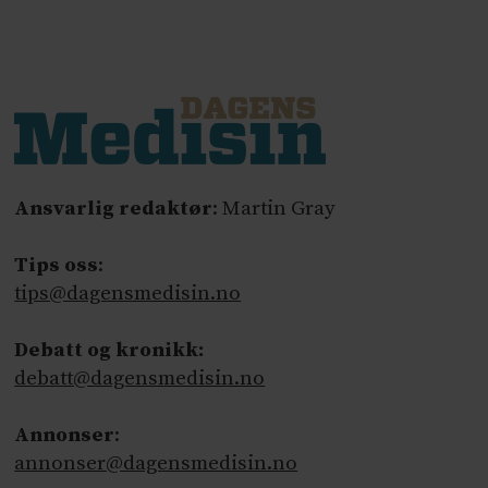
Ansvarlig redaktør
: Martin Gray
Tips oss
:
tips@dagensmedisin.no
Debatt og kronikk:
debatt@dagensmedisin.no
Annonser
:
annonser@dagensmedisin.no