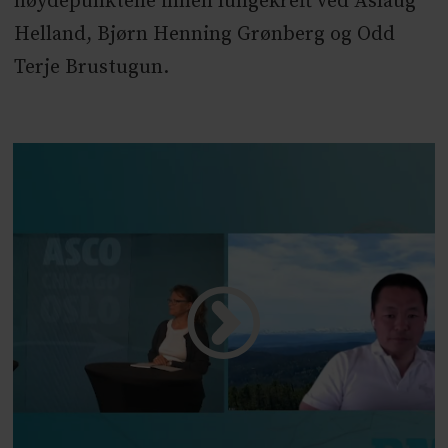
høydepunktene innen lungekreft ved Åslaug
Helland, Bjørn Henning Grønberg og Odd
Terje Brustugun.