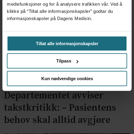
Kvalitet er ikke motstykket til
mediefunksjoner og for å analysere trafikken vår. Ved å
klikke på “Tillat alle informasjonskapsler” godtar du
økonomi
informasjonskapsler på Dagens Medisin.
Tillat alle informasjonskapsler
Tilpass
Kun nødvendige cookies
Departementet avviser
takstkritikk: – Pasientens
behov skal alltid avgjøre