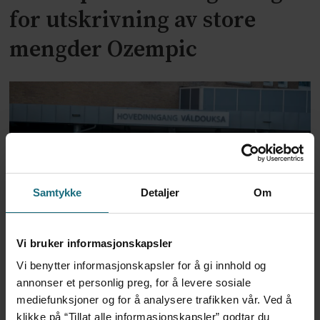
for utskrivning av store
mengder Ozempic
Samtykke
Detaljer
Om
Feilmedisinert i 18 år – får
Vi bruker informasjonskapsler
millionerstatning
Vi benytter informasjonskapsler for å gi innhold og
annonser et personlig preg, for å levere sosiale
mediefunksjoner og for å analysere trafikken vår. Ved å
klikke på “Tillat alle informasjonskapsler” godtar du