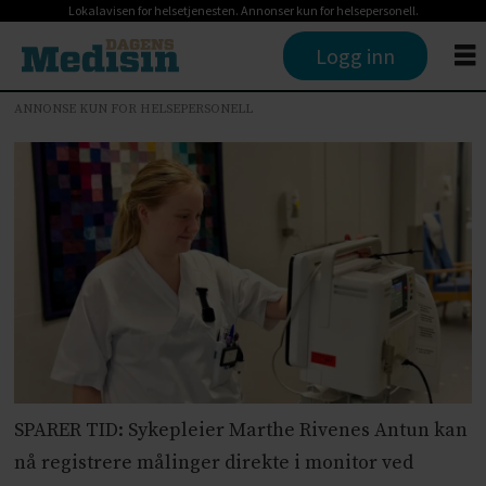
Lokalavisen for helsetjenesten. Annonser kun for helsepersonell.
Logg inn
ANNONSE KUN FOR HELSEPERSONELL
SPARER TID: Sykepleier Marthe Rivenes Antun kan
nå registrere målinger direkte i monitor ved