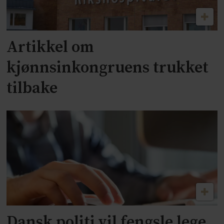
Artikkel om
kjønnsinkongruens trukket
tilbake
Dansk politi vil fengsle lege