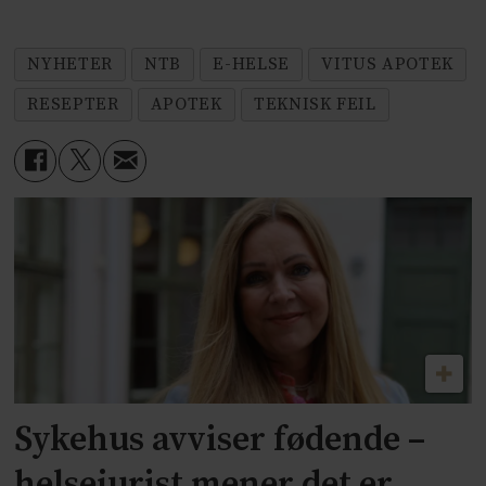
NYHETER
NTB
E-HELSE
VITUS APOTEK
RESEPTER
APOTEK
TEKNISK FEIL
Sykehus avviser fødende –
helsejurist mener det er