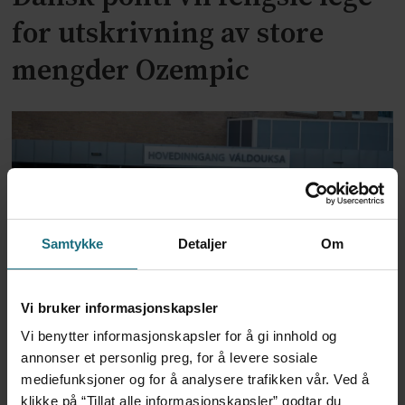
for utskrivning av store
mengder Ozempic
Samtykke
Detaljer
Om
Feilmedisinert i 18 år – får
Vi bruker informasjonskapsler
Vi benytter informasjonskapsler for å gi innhold og
millionerstatning
annonser et personlig preg, for å levere sosiale
mediefunksjoner og for å analysere trafikken vår. Ved å
klikke på “Tillat alle informasjonskapsler” godtar du