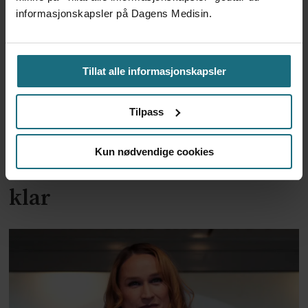
informasjonskapsler på Dagens Medisin.
Tillat alle informasjonskapsler
Tilpass
To år til utredning av
Kun nødvendige cookies
alternativkostnad skal være
klar