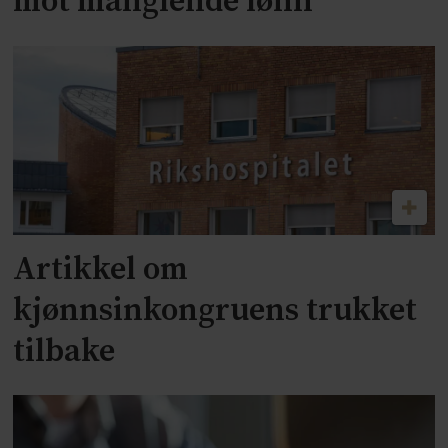
mot manglende lønn
Artikkel om
kjønnsinkongruens trukket
tilbake