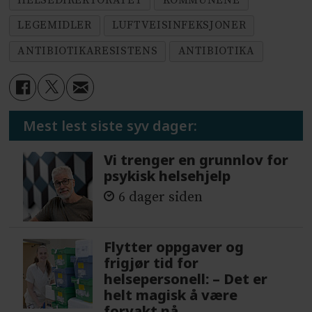
LEGEMIDLER
LUFTVEISINFEKSJONER
ANTIBIOTIKARESISTENS
ANTIBIOTIKA
Mest lest siste syv dager:
Vi trenger en grunnlov for
psykisk helsehjelp
6 dager siden
Flytter oppgaver og
frigjør tid for
helsepersonell: – Det er
helt magisk å være
forvakt nå