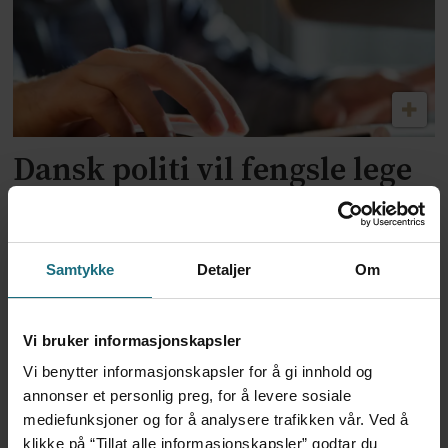
Dansk politi vil fengsle lege
for utskrivning av store
mengder Ozempic
Samtykke
Detaljer
Om
Vi bruker informasjonskapsler
Vi benytter informasjonskapsler for å gi innhold og
annonser et personlig preg, for å levere sosiale
mediefunksjoner og for å analysere trafikken vår. Ved å
klikke på “Tillat alle informasjonskapsler” godtar du