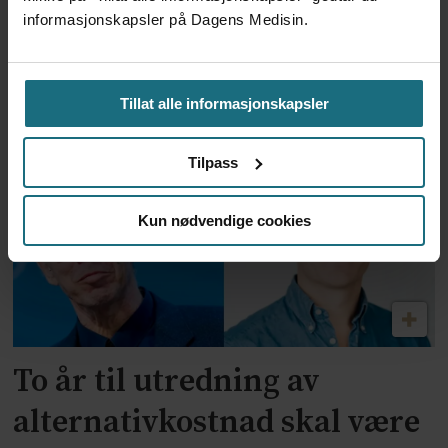
informasjonskapsler på Dagens Medisin.
Feilmedisinert i 18 år – får
millionerstatning
Tillat alle informasjonskapsler
Tilpass
Kun nødvendige cookies
To år til utredning av
alternativkostnad skal være