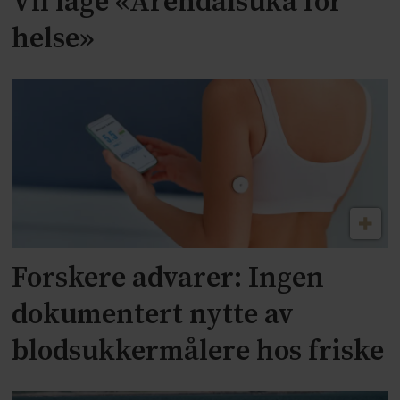
Vil lage «Arendalsuka for
helse»
Forskere advarer: Ingen
dokumentert nytte av
blodsukkermålere hos friske