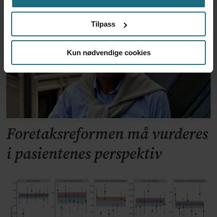
forskning
Tilpass
Kun nødvendige cookies
Foretaksreformen må vurderes
i pasientenes perspektiv