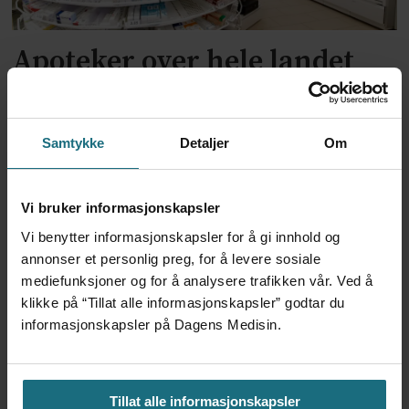
Apoteker over hele landet
har problemer
Samtykke
Detaljer
Om
Vi bruker informasjonskapsler
Vi benytter informasjonskapsler for å gi innhold og
annonser et personlig preg, for å levere sosiale
mediefunksjoner og for å analysere trafikken vår. Ved å
klikke på “Tillat alle informasjonskapsler” godtar du
informasjonskapsler på Dagens Medisin.
Kliniske studier kommer ikke
til land bare fordi de er gode på
Tillat alle informasjonskapsler