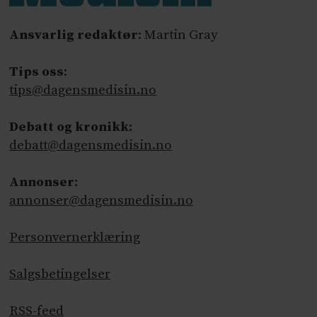
Ansvarlig redaktør
: Martin Gray
Tips oss
:
tips@dagensmedisin.no
Debatt og kronikk:
debatt@dagensmedisin.no
Annonser
:
annonser@dagensmedisin.no
Personvernerklæring
Salgsbetingelser
RSS-feed