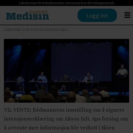
Lokalavisen for helsetjenesten. Annonser kun for helsepersonell.
Logg inn
ANNONSE KUN FOR HELSEPERSONELL
VIL VENTE: Rådmannens innstilling om å signere
intensjonserklæring om Akson falt. Aps forslag om
å avvente mer informasjon ble vedtatt i Skien