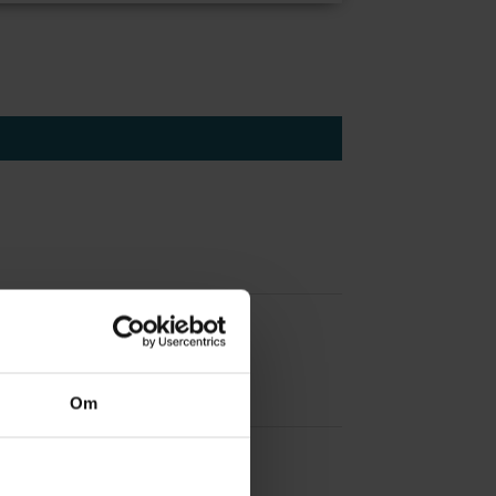
 å være forvakt nå
Om