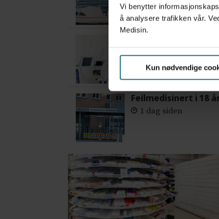
Vi benytter informasjonskapsl
å analysere trafikken vår. Ve
Medisin.
– Etter en stund ko
4 dager siden
Kun nødvendige cook
Feilmedisinert i 18 å
1 dag siden