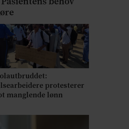
– Pasientens behov
jøre
olautbruddet:
lsearbeidere protesterer
t manglende lønn