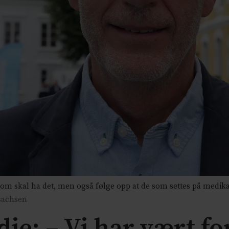
 skal ha det, men også følge opp at de som settes på medikame
Isachsen
e: – Vi har vært fo