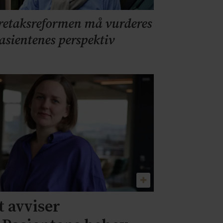
retaksreformen må vurderes
pasientenes perspektiv
 avviser