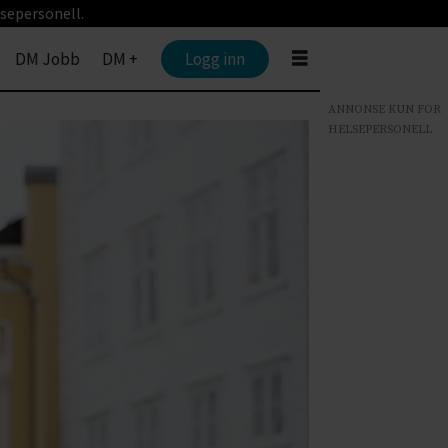
sepersonell.
DM Jobb
DM +
Logg inn
ANNONSE KUN FOR
HELSEPERSONELL