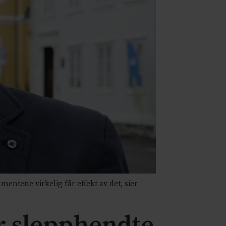
ntene virkelig får effekt av det, sier
r slepphendte