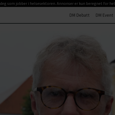
 deg som jobber i helsesektoren. Annonser er kun beregnet for hel
DM Debatt
DM Event