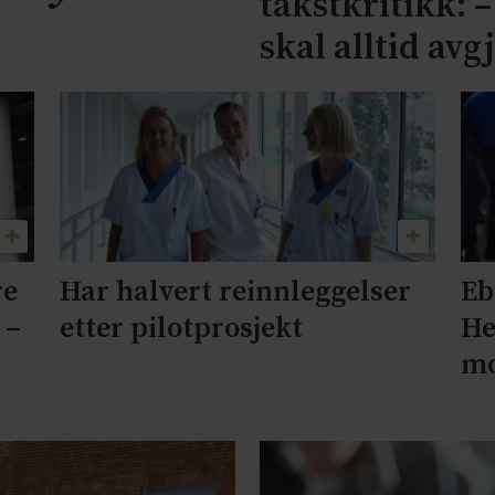
takstkritikk: 
skal alltid avg
re
Har halvert reinnleggelser
Eb
 –
etter pilotprosjekt
He
mo