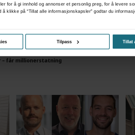
er for å gi innhold og annonser et personlig preg, for å levere s
d å klikke på “Tillat alle informasjonskapsler” godtar du inform
m det frem at han døgnet før hadde drukket 25 vodk
ies
Tilpass
Tillat
r – får millionerstatning