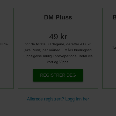
DM Pluss
B
49 kr
i HPR-
for de første 30 dagene, deretter 417 kr
Ta
(eks. MVA) per måned. Ett års bindingstid.
Oppsigelse mulig i prøveperiode. Betal via
kort og Vipps.
REGISTRER DEG
Allerede registrert? Logg inn her