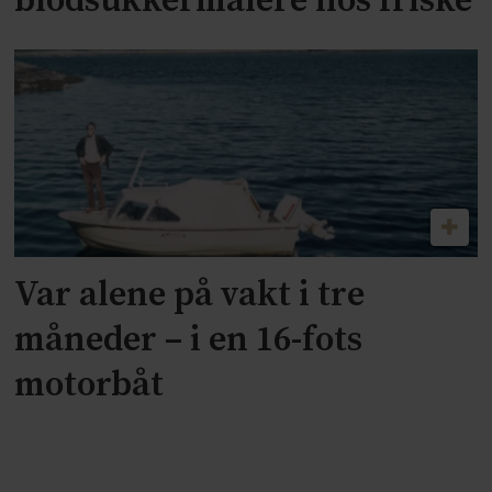
blodsukkermålere hos friske
Var alene på vakt i tre
måneder – i en 16-fots
motorbåt