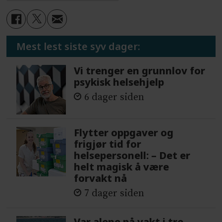
Mest lest siste syv dager:
Vi trenger en grunnlov for
psykisk helsehjelp
6 dager siden
Flytter oppgaver og
frigjør tid for
helsepersonell: – Det er
helt magisk å være
forvakt nå
7 dager siden
Var alene på vakt i tre