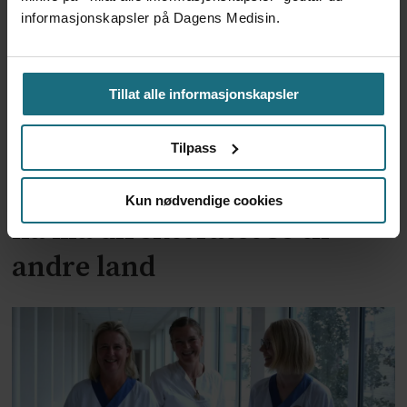
informasjonskapsler på Dagens Medisin.
Tillat alle informasjonskapsler
Ingen planer om å revidere
Tilpass
omdiskutert retningslinje –
Kun nødvendige cookies
nå må direktoratet se til
andre land