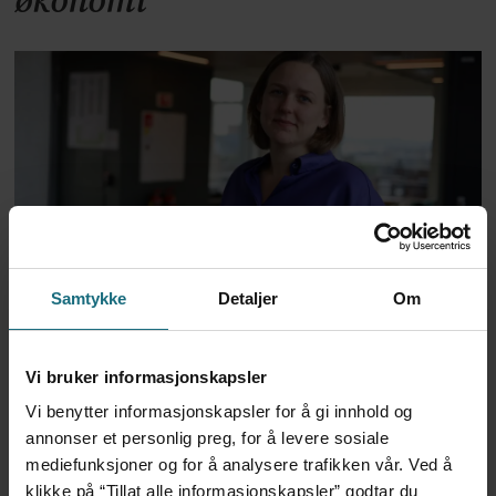
økonomi
Departementet avviser
Samtykke
Detaljer
Om
takstkritikk: – Pasientens
Vi bruker informasjonskapsler
behov skal alltid avgjøre
Vi benytter informasjonskapsler for å gi innhold og
annonser et personlig preg, for å levere sosiale
mediefunksjoner og for å analysere trafikken vår. Ved å
klikke på “Tillat alle informasjonskapsler” godtar du